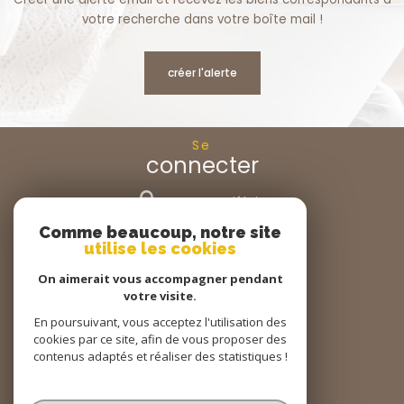
votre recherche dans votre boîte mail !
créer l'alerte
Se
connecter
espace propriétaire
Comme beaucoup, notre site
Nous
utilise les cookies
suivre
On aimerait vous accompagner pendant
votre visite.
En poursuivant, vous acceptez l'utilisation des
cookies par ce site, afin de vous proposer des
Nous
adhérons
contenus adaptés et réaliser des statistiques !