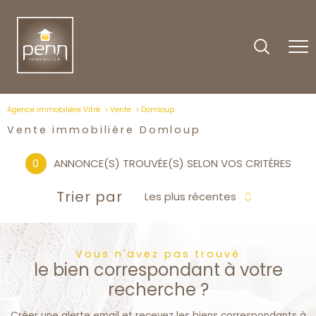
Agence immobilière Vitré
Vente
Domloup
Vente immobilière Domloup
0
ANNONCE(S) TROUVÉE(S) SELON VOS CRITÈRES
Trier par
Les plus récentes
Vous n'avez pas trouvé
le bien correspondant à votre
recherche ?
Créer une alerte email et recevez les biens correspondants à