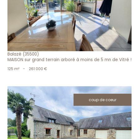
voir le bien
Balazé (35500)
MAISON sur grand terrain arboré à moins de 5 mn de Vitré !
125 m²
-
261 000 €
coup de coeur
voir le bien