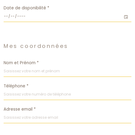
Date de disponibilité *
Fieldset
par
Mes coordonnées
défaut
Nom et Prénom *
Téléphone *
Adresse email *