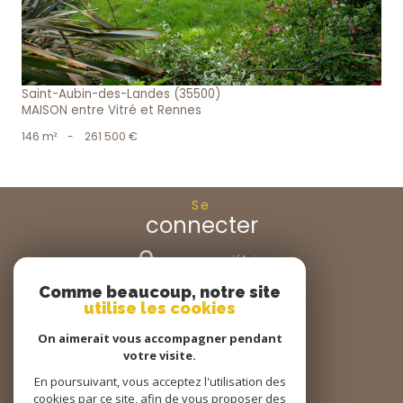
Saint-Aubin-des-Landes (35500)
MAISON entre Vitré et Rennes
146 m²
-
261 500 €
Se
connecter
espace propriétaire
Comme beaucoup, notre site
Nous
utilise les cookies
suivre
On aimerait vous accompagner pendant
votre visite.
En poursuivant, vous acceptez l'utilisation des
cookies par ce site, afin de vous proposer des
Nous