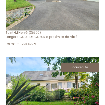
Saint-M'Hervé (35500)
Longère COUP DE COEUR à proximité de Vitré !
176 m²
-
298 500 €
nouveauté
voir le bien