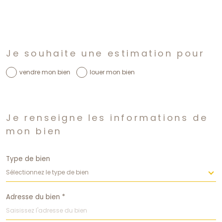
Fieldset
par
Je souhaite une estimation pour
défaut
vendre mon bien
louer mon bien
Fieldset
par
Je renseigne les informations de
défaut
mon bien
Type de bien
Sélectionnez le type de bien
Adresse du bien *