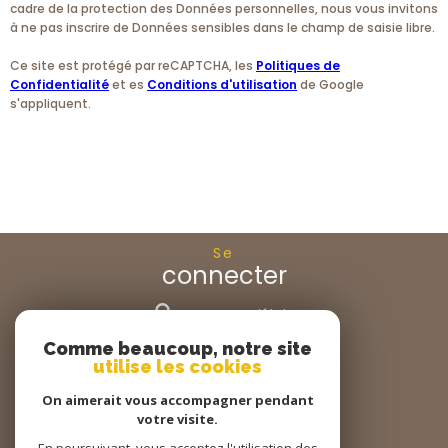
cadre de la protection des Données personnelles, nous vous invitons
à ne pas inscrire de Données sensibles dans le champ de saisie libre.
Ce site est protégé par reCAPTCHA, les
Politiques de
Confidentialité
et es
Conditions d'utilisation
de Google
s'appliquent.
Se
connecter
espace propriétaire
Comme beaucoup, notre site
Nous
utilise les cookies
suivre
On aimerait vous accompagner pendant
votre visite.