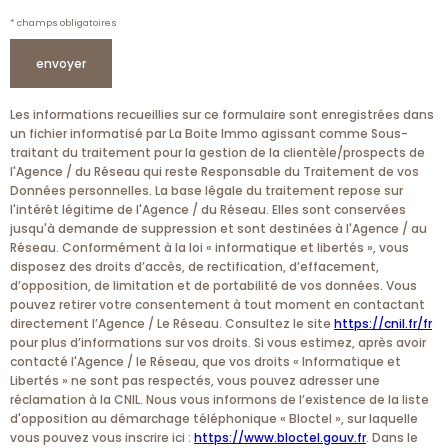
d
g
n
o
* champs obligatoires
e
n
z
envoyer
v
n
o
é
s
Les informations recueillies sur ce formulaire sont enregistrées dans
c
un fichier informatisé par La Boite Immo agissant comme Sous-
e
o
traitant du traitement pour la gestion de la clientèle/prospects de
s
l'Agence / du Réseau qui reste Responsable du Traitement de vos
o
Données personnelles. La base légale du traitement repose sur
r
l'intérêt légitime de l'Agence / du Réseau. Elles sont conservées
jusqu'à demande de suppression et sont destinées à l'Agence / au
d
Réseau. Conformément à la loi « informatique et libertés », vous
o
disposez des droits d’accès, de rectification, d’effacement,
d’opposition, de limitation et de portabilité de vos données. Vous
n
pouvez retirer votre consentement à tout moment en contactant
n
directement l’Agence / Le Réseau. Consultez le site
https://cnil.fr/fr
pour plus d’informations sur vos droits. Si vous estimez, après avoir
é
contacté l'Agence / le Réseau, que vos droits « Informatique et
e
Libertés » ne sont pas respectés, vous pouvez adresser une
réclamation à la CNIL. Nous vous informons de l’existence de la liste
s
d'opposition au démarchage téléphonique « Bloctel », sur laquelle
vous pouvez vous inscrire ici :
https://www.bloctel.gouv.fr
. Dans le