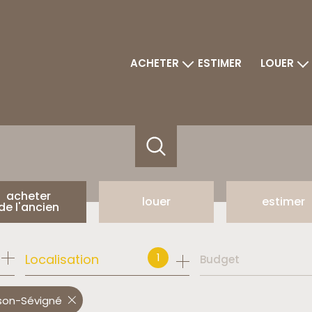
ACHETER
ESTIMER
LOUER
maisons
maisons
appartements
appartement
terrains
autres biens
immeubles
programmes neufs
bureaux et commerces
acheter
louer
estimer
de l'ancien
de l'ancien
à l'année
1
Localisation
Budget
du neuf
son-Sévigné