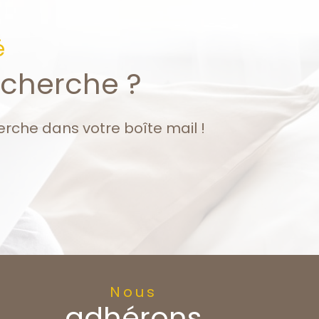
é
echerche ?
erche dans votre boîte mail !
Nous
adhérons