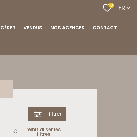
Langu
0
FR
GÉRER
VENDUS
NOS AGENCES
CONTACT
s
filtrer
réinitialiser les
filtres