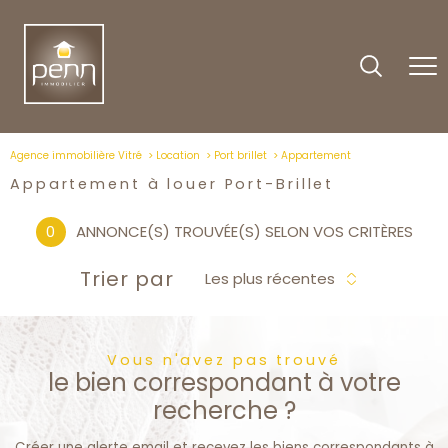
Agence immobilière Vitré
Location
Port brillet
Appartement
Appartement à louer Port-Brillet
0
ANNONCE(S) TROUVÉE(S) SELON VOS CRITÈRES
Trier par
Les plus récentes
Vous n'avez pas trouvé
le bien correspondant à votre
recherche ?
Créer une alerte email et recevez les biens correspondants à