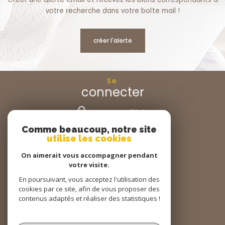
votre recherche dans votre boîte mail !
créer l'alerte
Se
connecter
espace propriétaire
Comme beaucoup, notre site
Nous
utilise les cookies
suivre
On aimerait vous accompagner pendant
votre visite.
En poursuivant, vous acceptez l'utilisation des
cookies par ce site, afin de vous proposer des
Nous
adhérons
contenus adaptés et réaliser des statistiques !