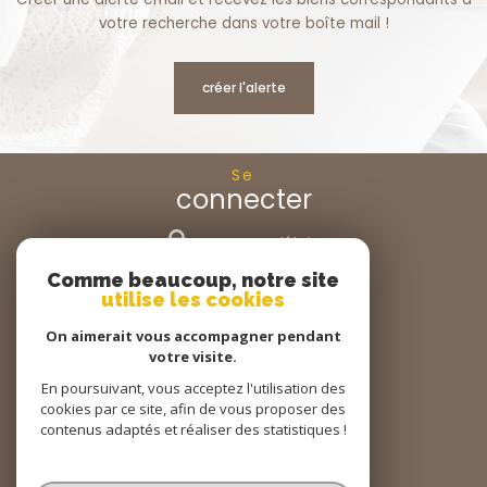
votre recherche dans votre boîte mail !
créer l'alerte
Se
connecter
espace propriétaire
Comme beaucoup, notre site
Nous
utilise les cookies
suivre
On aimerait vous accompagner pendant
votre visite.
En poursuivant, vous acceptez l'utilisation des
cookies par ce site, afin de vous proposer des
Nous
adhérons
contenus adaptés et réaliser des statistiques !