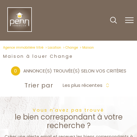
Agence immobilière Vitré
Location
Change
Maison
Maison à louer Change
0
ANNONCE(S) TROUVÉE(S) SELON VOS CRITÈRES
Trier par
Les plus récentes
Vous n'avez pas trouvé
le bien correspondant à votre
recherche ?
Créer une alerte email et recevez les biens correspondants à